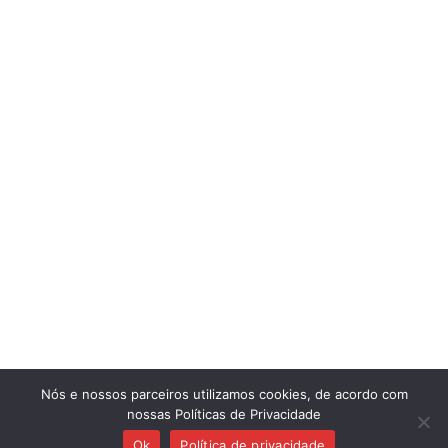
Para falar conosco acesse nossa
página de contato
Nós e nossos parceiros utilizamos cookies, de acordo com
nossas Políticas de Privacidade
Ok
Política de privacidade