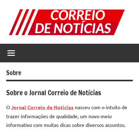
Pular
para
o
conteúdo
Correio
Jornal
com
de
as
melhores
Notícias
notícias
Sobre
da
internet
Sobre o Jornal Correio de Notícias
O
Jornal Correio de Notícias
nasceu com o intuito de
trazer informações de qualidade, um novo meio
informativo com muitas dicas sobre diversos assuntos.