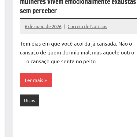
mulheres vivem emocionalmente exaustas
sem perceber
6 de maio de 2026
Correio de Notícias
Nenhum
Comentário
Tem dias em que você acorda já cansada. Não o
cansaço de quem dormiu mal, mas aquele outro
— o cansaço que senta no peito …
Ler mais
Dicas