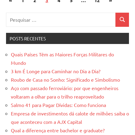
«
1
2
3
4
5
…
12
»
de
anterior
seguinte
Pesquisar
posts
Pesquis
por:
POSTS RECENTES
Quais Países Têm as Maiores Forças Militares do
Mundo
3 km É Longe para Caminhar no Dia a Dia?
Roubo de Casa no Sonho: Significado e Simbolismo
Aço com passado ferroviário: por que engenheiros
voltaram a olhar para o trilho reaproveitado
Salmo 41 para Pagar Dívidas: Como funciona
Empresa de investimentos dá calote de milhões saiba o
que aconteceu com a AJX Capital
Qual a diferença entre bachelor e graduate?