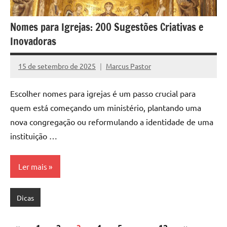
Nomes para Igrejas: 200 Sugestões Criativas e
Inovadoras
15 de setembro de 2025
Marcus Pastor
Nenhum
Comentário
Escolher nomes para igrejas é um passo crucial para
quem está começando um ministério, plantando uma
nova congregação ou reformulando a identidade de uma
instituição …
Ler mais
Dicas
Paginação
Post
Post