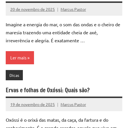
20 de novembro de 2025
Marcus Pastor
Nenhum
Comentário
Imagine a energia do mar, o som das ondas e o cheiro de
maresia trazendo uma entidade cheia de axé,
irreverência e alegria. É exatamente …
Ler mais
Dicas
Ervas e folhas de Oxóssi: Quais são?
19 de novembro de 2025
Marcus Pastor
Nenhum
Comentário
Oxóssi é o orixá das matas, da caça, da fartura e do
conhecimento. É o grande caçador, aquele que vive em