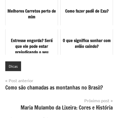
Melhores Carretos perto de
Como fazer padê de Exu?
mim
Estresse engorda? Será
O que significa sonhar com
que ele pode estar
avião caindo?
prejudicando o seu
emagrecimento?
Dicas
Navegação
Post anterior
Como são chamadas as montanhas no Brasil?
de
Post
Próximo post
Maria Mulambo da Lixeira: Cores e História