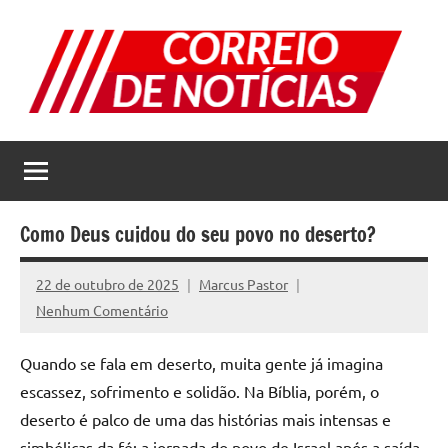
Pular
para
o
conteúdo
Correio
Jornal
com
de
as
melhores
Notícias
notícias
Como Deus cuidou do seu povo no deserto?
da
internet
22 de outubro de 2025
Marcus Pastor
Nenhum Comentário
Quando se fala em deserto, muita gente já imagina
escassez, sofrimento e solidão. Na Bíblia, porém, o
deserto é palco de uma das histórias mais intensas e
simbólicas da fé: a jornada do povo de Israel após a saída