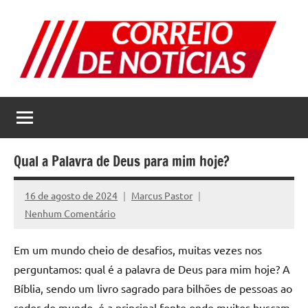
Pular
para
o
conteúdo
Correio
Jornal
com
de
as
melhores
Notícias
notícias
Qual a Palavra de Deus para mim hoje?
da
internet
16 de agosto de 2024
Marcus Pastor
Nenhum Comentário
Em um mundo cheio de desafios, muitas vezes nos
perguntamos: qual é a palavra de Deus para mim hoje? A
Bíblia, sendo um livro sagrado para bilhões de pessoas ao
redor do mundo, é a principal fonte onde muitos buscam