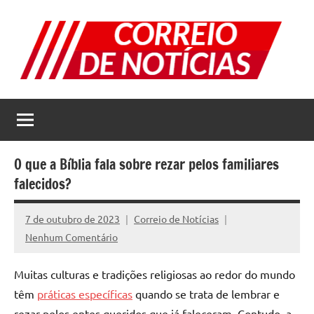
Pular
para
o
conteúdo
Correio
Jornal
com
de
as
melhores
Notícias
notícias
O que a Bíblia fala sobre rezar pelos familiares
da
falecidos?
internet
7 de outubro de 2023
Correio de Notícias
Nenhum Comentário
Muitas culturas e tradições religiosas ao redor do mundo
têm
práticas específicas
quando se trata de lembrar e
rezar pelos entes queridos que já faleceram. Contudo, a