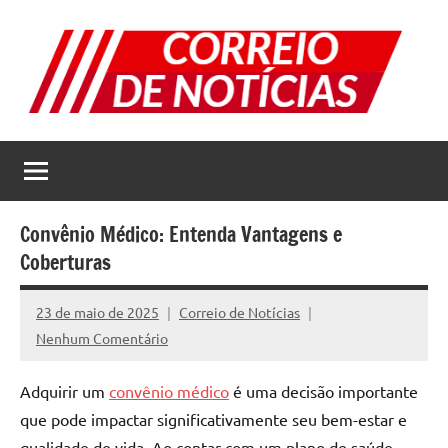
Pular
para
o
conteúdo
Correio
Jornal
com
de
as
melhores
Notícias
notícias
Convênio Médico: Entenda Vantagens e
da
Coberturas
internet
23 de maio de 2025
Correio de Notícias
Nenhum Comentário
Adquirir um
convênio médico
é uma decisão importante
que pode impactar significativamente seu bem-estar e
qualidade de vida. Ao contar com um plano de saúde,