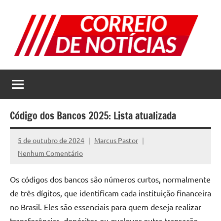
Pular
para
o
conteúdo
Correio
Jornal
com
de
as
melhores
Notícias
notícias
Código dos Bancos 2025: Lista atualizada
da
internet
5 de outubro de 2024
Marcus Pastor
Nenhum Comentário
Os códigos dos bancos são números curtos, normalmente
de três dígitos, que identificam cada instituição financeira
no Brasil. Eles são essenciais para quem deseja realizar
transferências, depósitos ou qualquer outra transação