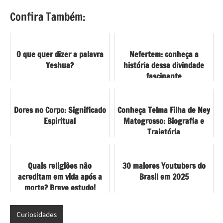
Confira Também:
O que quer dizer a palavra
Nefertem: conheça a
Yeshua?
história dessa divindade
fascinante
Dores no Corpo: Significado
Conheça Telma Filha de Ney
Espiritual
Matogrosso: Biografia e
Trajetória
Quais religiões não
30 maiores Youtubers do
acreditam em vida após a
Brasil em 2025
morte? Breve estudo!
Curiosidades