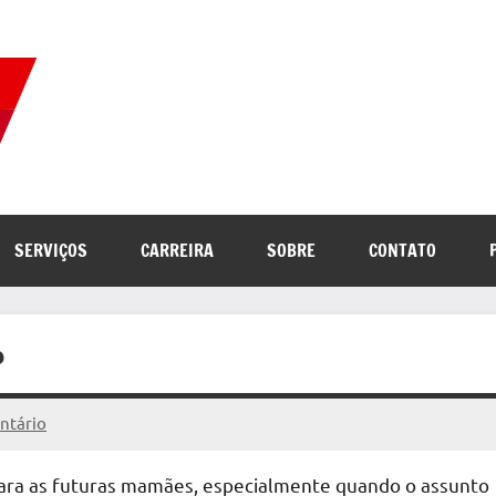
Correio
Jornal
com
de
as
melhores
notícias
Notícias
SERVIÇOS
CARREIRA
SOBRE
CONTATO
da
internet
?
tário
para as futuras mamães, especialmente quando o assunto