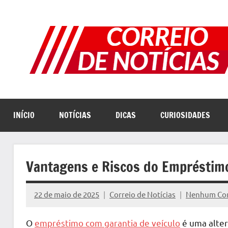
Pular
para
o
conteúdo
INÍCIO
NOTÍCIAS
DICAS
CURIOSIDADES
Vantagens e Riscos do Empréstimo
22 de maio de 2025
Correio de Notícias
Nenhum Co
O
empréstimo com garantia de veículo
é uma alter