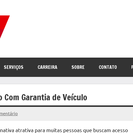
Correio
Jornal
com
de
as
melhores
notícias
Notícias
SERVIÇOS
CARREIRA
SOBRE
CONTATO
da
internet
 Com Garantia de Veículo
mentário
nativa atrativa para muitas pessoas que buscam acesso