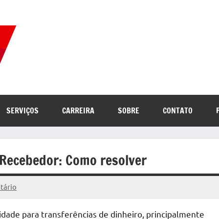
Correio
Jornal
com
de
as
melhores
notícias
Notícias
SERVIÇOS
CARREIRA
SOBRE
CONTATO
da
internet
 Recebedor: Como resolver
tário
idade para transferências de dinheiro, principalmente