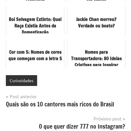
Boi Selvagem Extinto: Qual
Jackie Chan morreu?
Raça Existia Antes da
Verdade ou boato?
Domesticação
Cor com S: Nomes de cores
Nomes para
que começam com a letra S
Transportadora: 80 Ideias
Criativas para Inspirar
Curiosidades
Navegação
Post anterior
Quais são os 10 cantores mais ricos do Brasil
de
Post
Próximo post
O que quer dizer 777 no Instagram?