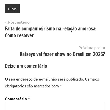
Dicas
Navegação
Post anterior
Falta de companheirismo na relação amorosa:
de
Como resolver
Post
Próximo post
Katseye vai fazer show no Brasil em 2025?
Deixe um comentário
O seu endereço de e-mail não será publicado.
Campos
obrigatórios são marcados com
*
Comentário
*