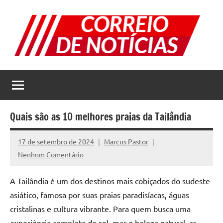
Pular
para
o
conteúdo
Correio
Jornal
com
de
as
melhores
Notícias
notícias
Quais são as 10 melhores praias da Tailândia
da
internet
17 de setembro de 2024
Marcus Pastor
Nenhum Comentário
A Tailândia é um dos destinos mais cobiçados do sudeste
asiático, famosa por suas praias paradisíacas, águas
cristalinas e cultura vibrante. Para quem busca uma
experiência completa de sol, mar e beleza natural, as