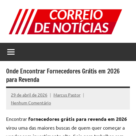
Pular
para
o
conteúdo
Correio
Jornal
com
de
as
melhores
Notícias
notícias
Onde Encontrar Fornecedores Grátis em 2026
da
para Revenda
internet
29 de abril de 2026
Marcus Pastor
Nenhum Comentário
Encontrar
fornecedores grátis para revenda em 2026
virou uma das maiores buscas de quem quer começar a