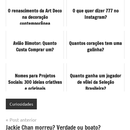
O renascimento da Art Deco
O que quer dizer 777 no
na decoração
Instagram?
contemporânea
Avião Bimotor: Quanto
Quantos corações tem uma
Custa Comprar um?
galinha?
Nomes para Projetos
Quanto ganha um jogador
Sociais: 300 ideias criativas
de vôlei da Seleção
e originais
Brasileira?
Curiosidades
Navegação
Post anterior
Jackie Chan morreu? Verdade ou boato?
de