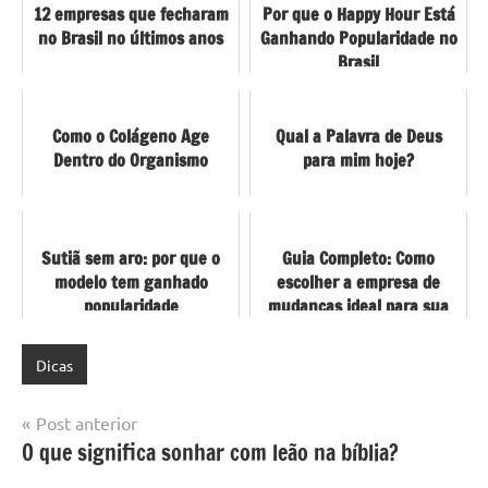
12 empresas que fecharam
Por que o Happy Hour Está
no Brasil no últimos anos
Ganhando Popularidade no
Brasil
Como o Colágeno Age
Qual a Palavra de Deus
Dentro do Organismo
para mim hoje?
Sutiã sem aro: por que o
Guia Completo: Como
modelo tem ganhado
escolher a empresa de
popularidade
mudanças ideal para sua
casa
Dicas
Navegação
Post anterior
O que significa sonhar com leão na bíblia?
de