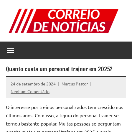
Pular
para
o
conteúdo
Correio
Jornal
com
de
as
melhores
Notícias
notícias
Quanto custa um personal trainer em 2025?
da
internet
24 de setembro de 2024
Marcus Pastor
Nenhum Comentário
O interesse por treinos personalizados tem crescido nos
últimos anos. Com isso, a figura do personal trainer se
tornou bastante popular. Muitas pessoas se perguntam
quanto custa um personal trainer em 2025 e quais