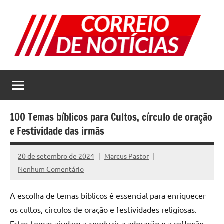
Pular
para
o
conteúdo
Correio
Jornal
com
de
as
melhores
Notícias
notícias
100 Temas bíblicos para Cultos, círculo de oração
da
e Festividade das irmãs
internet
20 de setembro de 2024
Marcus Pastor
Nenhum Comentário
A escolha de temas bíblicos é essencial para enriquecer
os cultos, círculos de oração e festividades religiosas.
Estes temas ajudam a conduzir a adoração e a reflexão