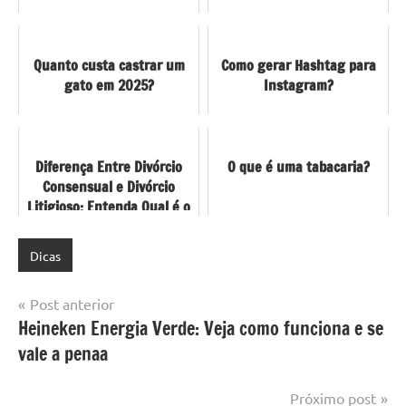
Quanto custa castrar um
Como gerar Hashtag para
gato em 2025?
Instagram?
Diferença Entre Divórcio
O que é uma tabacaria?
Consensual e Divórcio
Litigioso: Entenda Qual é o
Mais Adequado Para o Seu
...
Dicas
Navegação
Post anterior
Heineken Energia Verde: Veja como funciona e se
de
vale a penaa
Post
Próximo post