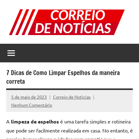
Pular
para
o
conteúdo
Correio
Jornal
com
de
as
melhores
Notícias
notícias
7 Dicas de Como Limpar Espelhos da maneira
da
correta
internet
5 de maio de 2023
Correio de Notícias
Nenhum Comentário
A
limpeza de espelhos
é uma tarefa simples e rotineira
que pode ser facilmente realizada em casa. No entanto, é