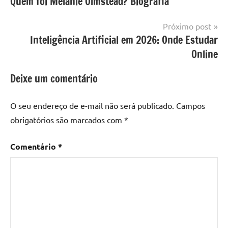
Quem foi Melanie Olmstead? Biografia
de
Post
Próximo post
Inteligência Artificial em 2026: Onde Estudar
Online
Deixe um comentário
O seu endereço de e-mail não será publicado.
Campos
obrigatórios são marcados com
*
Comentário
*