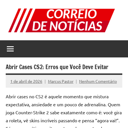
Pular
para
o
conteúdo
Correio
Jornal
com
de
as
melhores
Notícias
notícias
Abrir Cases CS2: Erros que Você Deve Evitar
da
internet
1 de abril de 2026
Marcus Pastor
Nenhum Comentário
Abrir cases no CS2 é aquele momento que mistura
expectativa, ansiedade e um pouco de adrenalina. Quem
joga Counter-Strike 2 sabe exatamente como é: você gira
a roleta, vê skins incríveis passando e pensa “agora vai!”.