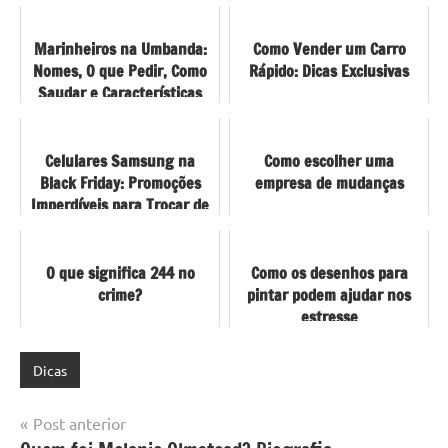
Marinheiros na Umbanda:
Como Vender um Carro
Nomes, O que Pedir, Como
Rápido: Dicas Exclusivas
Saudar e Características
Celulares Samsung na
Como escolher uma
Black Friday: Promoções
empresa de mudanças
Imperdíveis para Trocar de
Smartphone
O que significa 244 no
Como os desenhos para
crime?
pintar podem ajudar nos
estresse
Dicas
Navegação
Post anterior