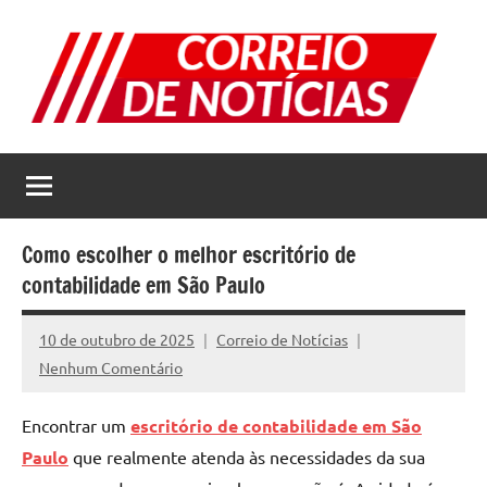
Pular
para
o
conteúdo
Correio
Jornal
com
de
as
melhores
Notícias
notícias
Como escolher o melhor escritório de
da
contabilidade em São Paulo
internet
10 de outubro de 2025
Correio de Notícias
Nenhum Comentário
Encontrar um
escritório de contabilidade em São
Paulo
que realmente atenda às necessidades da sua