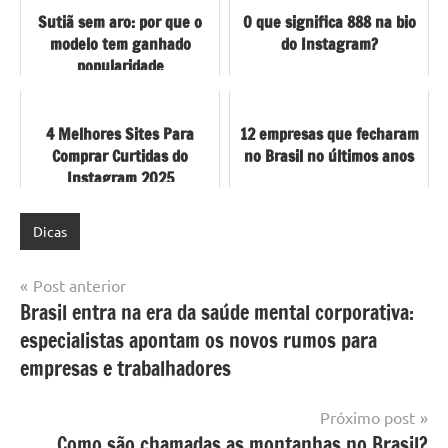
Sutiã sem aro: por que o
O que significa 888 na bio
modelo tem ganhado
do Instagram?
popularidade
4 Melhores Sites Para
12 empresas que fecharam
Comprar Curtidas do
no Brasil no últimos anos
Instagram 2025
Dicas
Navegação
Post anterior
Brasil entra na era da saúde mental corporativa:
de
especialistas apontam os novos rumos para
Post
empresas e trabalhadores
Próximo post
Como são chamadas as montanhas no Brasil?