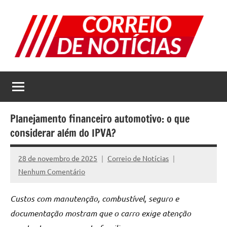
Pular
para
o
conteúdo
Correio
Jornal
com
de
as
melhores
Notícias
notícias
Planejamento financeiro automotivo: o que
da
considerar além do IPVA?
internet
28 de novembro de 2025
Correio de Notícias
Nenhum Comentário
Custos com manutenção, combustível, seguro e
documentação mostram que o carro exige atenção