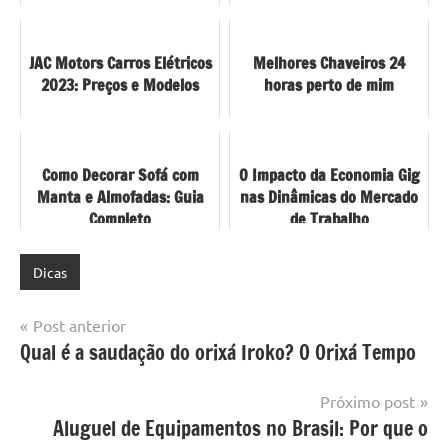
JAC Motors Carros Elétricos
Melhores Chaveiros 24
2023: Preços e Modelos
horas perto de mim
Como Decorar Sofá com
O Impacto da Economia Gig
Manta e Almofadas: Guia
nas Dinâmicas do Mercado
Completo
de Trabalho
Dicas
Navegação
Post anterior
Qual é a saudação do orixá Iroko? O Orixá Tempo
de
Post
Próximo post
Aluguel de Equipamentos no Brasil: Por que o