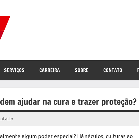
Correio
Jornal
com
de
as
melhores
notícias
Notícias
SERVIÇOS
CARREIRA
SOBRE
CONTATO
da
internet
odem ajudar na cura e trazer proteção?
ntário
ealmente algum poder especial? Há séculos, culturas ao