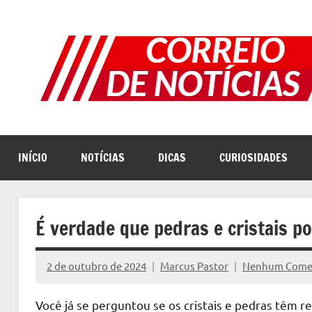
Pular
para
o
conteúdo
INÍCIO
NOTÍCIAS
DICAS
CURIOSIDADES
É verdade que pedras e cristais p
2 de outubro de 2024
Marcus Pastor
Nenhum Come
Você já se perguntou se os cristais e pedras têm r