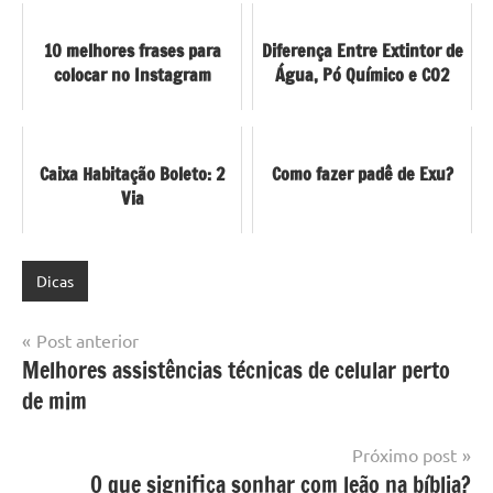
10 melhores frases para
Diferença Entre Extintor de
colocar no Instagram
Água, Pó Químico e CO2
Caixa Habitação Boleto: 2
Como fazer padê de Exu?
Via
Dicas
Navegação
Post anterior
Melhores assistências técnicas de celular perto
de
de mim
Post
Próximo post
O que significa sonhar com leão na bíblia?