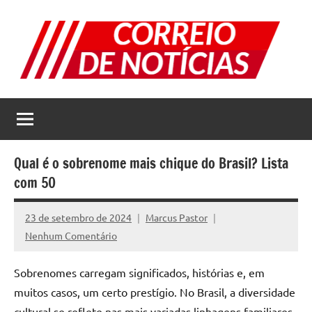
Pular
para
o
conteúdo
Correio
Jornal
com
de
as
melhores
Notícias
notícias
Qual é o sobrenome mais chique do Brasil? Lista
da
com 50
internet
23 de setembro de 2024
Marcus Pastor
Nenhum Comentário
Sobrenomes carregam significados, histórias e, em
muitos casos, um certo prestígio. No Brasil, a diversidade
cultural se reflete nas mais variadas linhagens familiares,