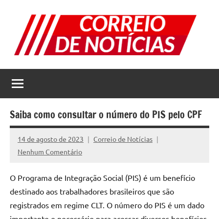
Pular
para
o
conteúdo
Correio
Jornal
com
de
as
melhores
Notícias
notícias
Saiba como consultar o número do PIS pelo CPF
da
internet
14 de agosto de 2023
Correio de Notícias
Nenhum Comentário
O Programa de Integração Social (PIS) é um benefício
destinado aos trabalhadores brasileiros que são
registrados em regime CLT. O número do PIS é um dado
importante e necessário para acessar diversos benefícios