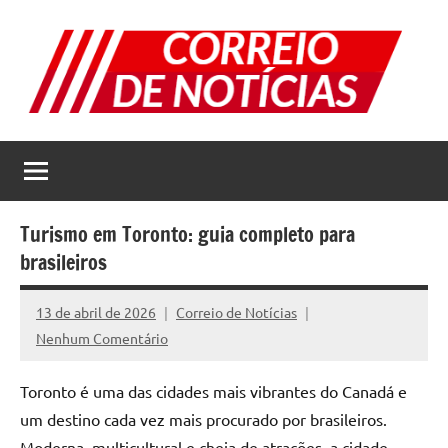
Pular
para
o
conteúdo
Correio
Jornal
com
de
as
melhores
Notícias
notícias
Turismo em Toronto: guia completo para
da
brasileiros
internet
13 de abril de 2026
Correio de Notícias
Nenhum Comentário
Toronto é uma das cidades mais vibrantes do Canadá e
um destino cada vez mais procurado por brasileiros.
Moderna, multicultural e cheia de atrações, a cidade