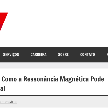
Correio
Jornal
com
de
as
melhores
notícias
Notícias
SERVIÇOS
CARREIRA
SOBRE
CONTATO
da
internet
a Como a Ressonância Magnética Pode
al
omentário