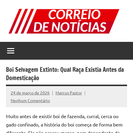
Pular
para
o
conteúdo
Correio
Jornal
com
de
as
melhores
Notícias
notícias
Boi Selvagem Extinto: Qual Raça Existia Antes da
da
Domesticação
internet
24 de março de 2026
Marcus Pastor
Nenhum Comentário
Muito antes de existir boi de fazenda, curral, cerca ou
gado confinado, a história do boi começa de forma bem
diferente. Ele não nasceu manso, nem dependente do