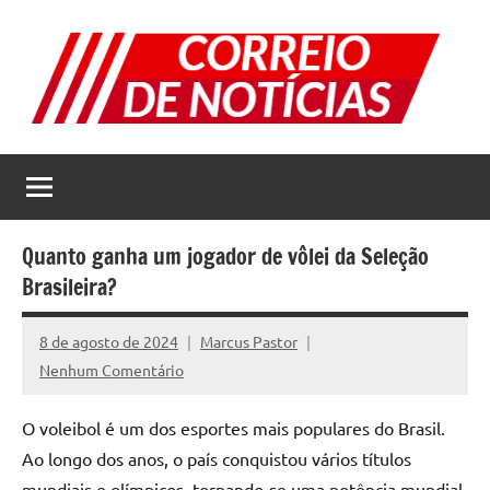
Pular
para
o
conteúdo
Correio
Jornal
com
de
as
melhores
Notícias
notícias
Quanto ganha um jogador de vôlei da Seleção
da
Brasileira?
internet
8 de agosto de 2024
Marcus Pastor
Nenhum Comentário
O voleibol é um dos esportes mais populares do Brasil.
Ao longo dos anos, o país conquistou vários títulos
mundiais e olímpicos, tornando-se uma potência mundial