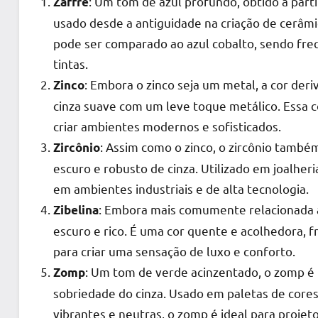
: Um tom de azul profundo, obtido a part
Zaffre
usado desde a antiguidade na criação de cerâmic
pode ser comparado ao azul cobalto, sendo fre
tintas.
: Embora o zinco seja um metal, a cor der
Zinco
cinza suave com um leve toque metálico. Essa 
criar ambientes modernos e sofisticados.
: Assim como o zinco, o zircônio também
Zircônio
escuro e robusto de cinza. Utilizado em joalheri
em ambientes industriais e de alta tecnologia.
: Embora mais comumente relacionada a
Zibelina
escuro e rico. É uma cor quente e acolhedora,
para criar uma sensação de luxo e conforto.
: Um tom de verde acinzentado, o zomp é
Zomp
sobriedade do cinza. Usado em paletas de core
vibrantes e neutras, o zomp é ideal para proje