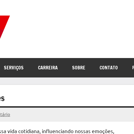
Correio
Jornal
com
de
as
melhores
notícias
Notícias
SERVIÇOS
CARREIRA
SOBRE
CONTATO
da
internet
es
tário
a vida cotidiana, influenciando nossas emoções,