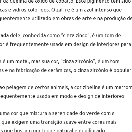
ir da queima de óxido de cobalto. Este pigmento tem sido
as e vidros coloridos. O zaffre é um azul intenso que
quentemente utilizado em obras de arte e na produção d
ivada dele, conhecida como “cinza zinco”, é um tom de
cor é frequentemente usada em design de interiores para
 é um metal, mas sua cor, “cinza zircônio”, é um tom
as e na fabricação de cerâmicas, o cinza zircônio é popular
o pelagem de certos animais, a cor zibelina é um marro
 frequentemente usada em moda e design de interiores
 uma cor que mistura a serenidade do verde com a
s que exigem uma transição suave entre cores mais
tos que buscam um toque natural e equilibrado.