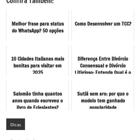
Confira Também:
Melhor frase para status
Como Desenvolver um TCC?
do WhatsApp? 50 opções
10 Cidades Italianas mais
Diferença Entre Divórcio
bonitas para visitar em
Consensual e Divórcio
2025
Litigioso: Entenda Qual é o
Mais Adequado Para o Seu
...
Salomão tinha quantos
Sutiã sem aro: por que o
anos quando escreveu o
modelo tem ganhado
livro de Eclesiastes?
popularidade
Dicas