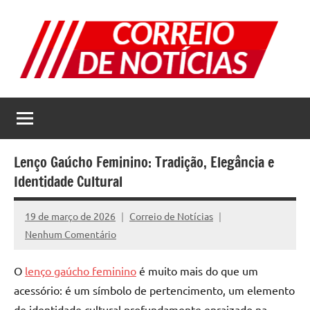
Pular
para
o
conteúdo
Correio
Jornal
com
de
as
melhores
Notícias
notícias
Lenço Gaúcho Feminino: Tradição, Elegância e
da
Identidade Cultural
internet
19 de março de 2026
Correio de Notícias
Nenhum Comentário
O
lenço gaúcho feminino
é muito mais do que um
acessório: é um símbolo de pertencimento, um elemento
de identidade cultural profundamente enraizado na