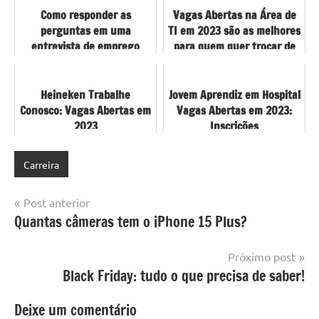
Como responder as
Vagas Abertas na Área de
perguntas em uma
TI em 2023 são as melhores
entrevista de emprego
para quem quer trocar de
carreira
Heineken Trabalhe
Jovem Aprendiz em Hospital
Conosco: Vagas Abertas em
Vagas Abertas em 2023:
2023
Inscrições
Carreira
Navegação
Post anterior
Quantas câmeras tem o iPhone 15 Plus?
de
Post
Próximo post
Black Friday: tudo o que precisa de saber!
Deixe um comentário