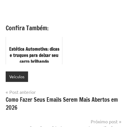
Confira Também:
Estética Automotiva: dicas
e truques para deixar seu
carro brilhando
Veículos
Navegação
Post anterior
Como Fazer Seus Emails Serem Mais Abertos em
de
2026
Post
Próximo post