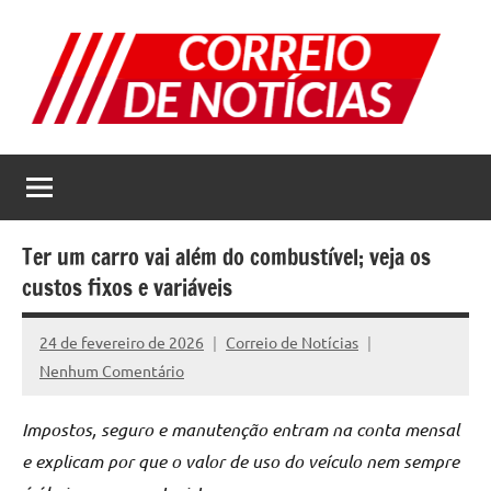
Pular
para
o
conteúdo
Correio
Jornal
com
de
as
melhores
Notícias
notícias
Ter um carro vai além do combustível; veja os
da
custos fixos e variáveis
internet
24 de fevereiro de 2026
Correio de Notícias
Nenhum Comentário
Impostos, seguro e manutenção entram na conta mensal
e explicam por que o valor de uso do veículo nem sempre