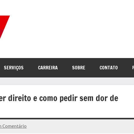
Correio
Jornal
com
de
as
melhores
notícias
Notícias
SERVIÇOS
CARREIRA
SOBRE
CONTATO
da
internet
r direito e como pedir sem dor de
 Comentário