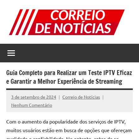
Pular
para
o
conteúdo
Correio
Jornal
com
de
as
melhores
Notícias
notícias
Guia Completo para Realizar um Teste IPTV Eficaz
da
e Garantir a Melhor Experiência de Streaming
internet
3 de setembro de 2024
Correio de Notícias
Nenhum Comentário
Com o aumento da popularidade dos serviços de IPTV,
muitos usuários estão em busca de opções que ofereçam
qualidade e confiabilidade. No entanto, antes de se