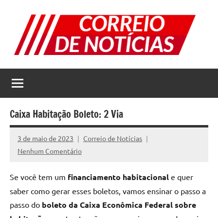
Pular
para
o
conteúdo
Correio
Jornal
com
de
as
melhores
Notícias
notícias
Caixa Habitação Boleto: 2 Via
da
internet
3 de maio de 2023
Correio de Notícias
Nenhum Comentário
Se você tem um
financiamento habitacional
e quer
saber como gerar esses boletos, vamos ensinar o passo a
passo do
boleto da Caixa Econômica Federal sobre