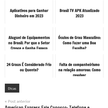
Aplicativos para Ganhar
Brasil TV APK Atualizado
Dinheiro em 2023
2023
Aluguel de Equipamentos
Óculos de Grau Masculino:
no Brasil: Por que o Setor
Como Fazer uma Boa
Cresce e Ganha Espaço
Escolha?
24 Graus É Considerado Frio
Falta de companheirismo
ou Quente?
na relação amorosa: Como
resolver
Dicas
Navegação
Post anterior
American Express Fale Conosco: Telefone e