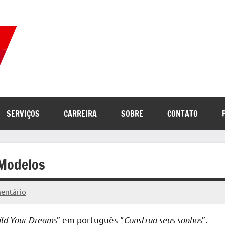
Correio
Jornal
com
de
as
melhores
notícias
Notícias
SERVIÇOS
CARREIRA
SOBRE
CONTATO
da
internet
 Modelos
entário
ild Your Dreams
” em português “
Construa seus sonhos
”.