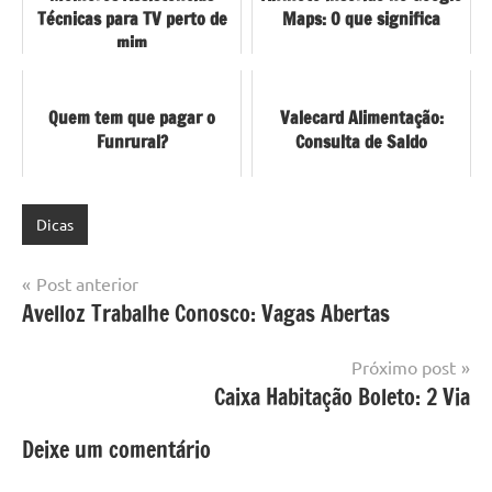
Técnicas para TV perto de
Maps: O que significa
mim
Quem tem que pagar o
Valecard Alimentação:
Funrural?
Consulta de Saldo
Dicas
Navegação
Post anterior
Avelloz Trabalhe Conosco: Vagas Abertas
de
Post
Próximo post
Caixa Habitação Boleto: 2 Via
Deixe um comentário