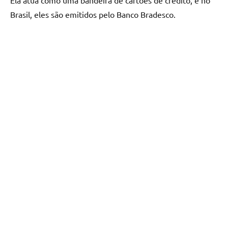
Ela atua como uma bandeira de cartões de crédito, e no
Brasil, eles são emitidos pelo Banco Bradesco.