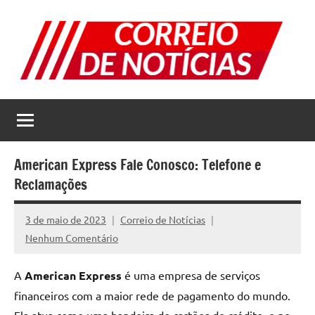
Pular
para
o
conteúdo
Correio
Jornal
com
de
as
melhores
Notícias
notícias
American Express Fale Conosco: Telefone e
da
Reclamações
internet
3 de maio de 2023
Correio de Notícias
Nenhum Comentário
A
American Express
é uma empresa de serviços
financeiros com a maior rede de pagamento do mundo.