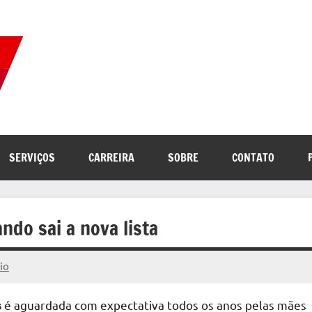
Correio
Jornal
com
de
as
melhores
notícias
Notícias
SERVIÇOS
CARREIRA
SOBRE
CONTATO
da
internet
do sai a nova lista
io
é aguardada com expectativa todos os anos pelas mães
s