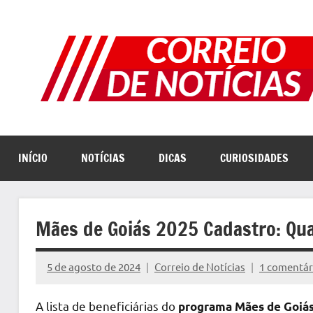
Pular
para
o
conteúdo
INÍCIO
NOTÍCIAS
DICAS
CURIOSIDADES
Mães de Goiás 2025 Cadastro: Quan
5 de agosto de 2024
Correio de Notícias
1 comentár
A lista de beneficiárias do
programa Mães de Goiá