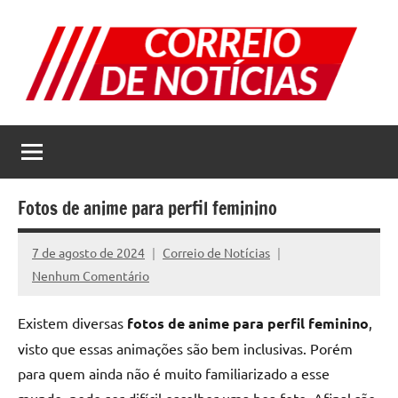
Pular
para
o
conteúdo
Correio
Jornal
com
de
as
melhores
Notícias
notícias
Fotos de anime para perfil feminino
da
internet
7 de agosto de 2024
Correio de Notícias
Nenhum Comentário
Existem diversas
fotos de anime para perfil feminino
,
visto que essas animações são bem inclusivas. Porém
para quem ainda não é muito familiarizado a esse