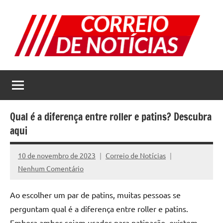
Pular
para
o
conteúdo
Correio
Jornal
com
de
as
melhores
Notícias
notícias
Qual é a diferença entre roller e patins? Descubra
da
aqui
internet
10 de novembro de 2023
Correio de Notícias
Nenhum Comentário
Ao escolher um par de patins, muitas pessoas se
perguntam qual é a diferença entre roller e patins.
Embora ambos sejam usados para patinação, existem