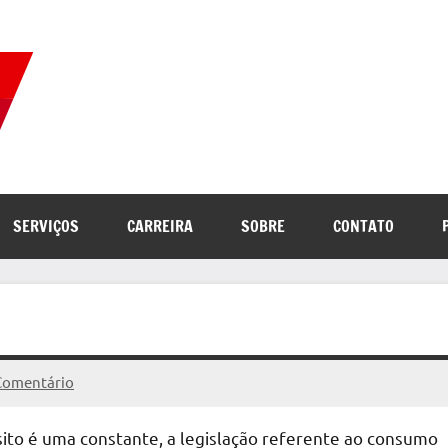
Correio
Jornal
com
de
as
melhores
notícias
Notícias
SERVIÇOS
CARREIRA
SOBRE
CONTATO
da
internet
omentário
sito é uma constante, a legislação referente ao consumo