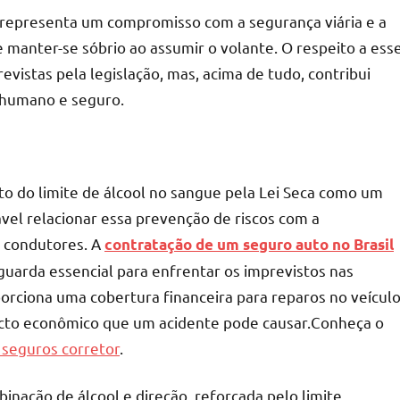
e representa um compromisso com a segurança viária e a
 manter-se sóbrio ao assumir o volante. O respeito a ess
vistas pela legislação, mas, acima de tudo, contribui
, humano e seguro.
o do limite de álcool no sangue pela Lei Seca como um
ável relacionar essa prevenção de riscos com a
s condutores. A
contratação de um seguro auto no Brasil
uarda essencial para enfrentar os imprevistos nas
orciona uma cobertura financeira para reparos no veículo
acto econômico que um acidente pode causar.Conheça o
 seguros corretor
.
binação de álcool e direção, reforçada pelo limite